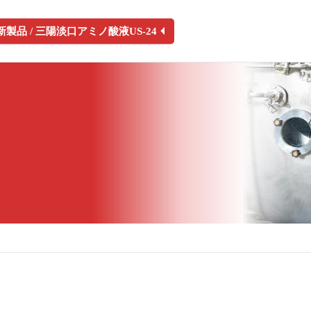
新製品
/ 三陽淡口アミノ酸液US-24