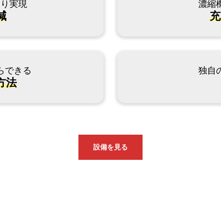
より実現
濃縮
減
充
らできる
独自
方法
設備を見る