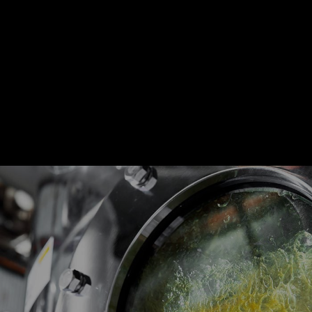
ユーザーからの強い要望に
新製品
日本の味を支え続けて
食の旨味を作る
より開発
味の魅力を活かして
三陽淡口アミノ酸液US-24
天然由来のアミノ酸調味料液で食の豊かさに貢献してい
美味しいものをより一層美味しくいただくための旨味を
食の安全・環境保全は社会的使命です。
作り出します。
ます。
詳しくはこちらをクリック