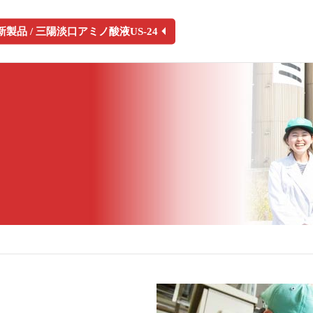
新製品
/ 三陽淡口アミノ酸液US-24