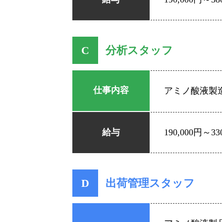
C
分析スタッフ
仕事内容
アミノ酸液製
給与
190,000円～33
D
出荷管理スタッフ