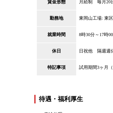
賃金形態
月給制 毎月20
勤務地
東岡山工場: 東区
就業時間
8時30分～17時
休日
日祝他 隔週週休
特記事項
試用期間3ヶ月
待遇・福利厚生