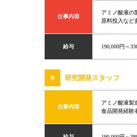
アミノ酸液の
仕事内容
原料投入など
給与
190,000円～33
B
研究開発スタッフ
アミノ酸液製
仕事内容
食品開発経験
給与
190,000円～38