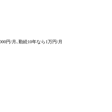
0円/月､勤続10年なら1万円/月